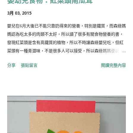
嬰幼兒食物：紅菜頭南瓜茸
3月 03, 2015
嬰兒在6月大後已不能只靠奶得來的營養，特別是鐵質，而森綠媽
媽認為吃太多的肉類不太好，所以讀了很多有關食物營養的書，
發現紅菜頭是含有高鐵質的植物，所以不時讓森綠嬰兒吃，但紅
菜頭有一種青澀味，不是很多人可以接受，所以森綠媽媽便試用
南瓜跟紅菜頭混在一起讓其更容易入口。 材料： 1. 紅菜頭 (約
分享
張貼留言
閱讀完整內容
1/3個，視乎其大小) 2. 南瓜 （分量為紅菜頭的兩倍） 做法： 1.
把紅菜頭，南瓜切粒，隔水蒸約20分鐘，用叉壓成茸或用攪拌機
攪成茸。 建議可以加入之材料： 1．豬肉/雞肉/芝士/蛋 2．森
森媽媽有時也加一些深綠色蔬菜 營養要點： 紅菜頭： 紅菜頭英
文稱Beetroot，學名為Beta vulgaris L.，它的葉脈和葉柄都帶
紅色，根部脹大成圓球形，這種蔬菜適宜生長在冷涼氣候，在香
港天涼季節也可以栽種。由於根部含糖粉很高，所以在北歐地區
沒有甘蔗，就用它來造糖。 於街市或超市選購紅菜頭，可以挑外