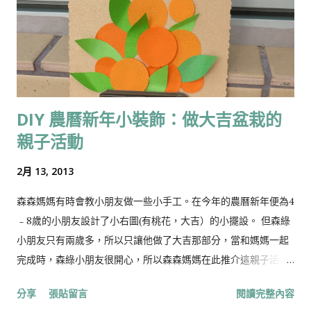
皮光滑結實的，若是皺皮則是乾水貨色了。買回家之後洗淨，待
乾後放入雪櫃可保存很久。 作為一種護肝的食物，紅菜頭可說是
首選。在歐洲民間與草藥治療師的心目中，紅菜頭的地位就好比
中國的靈芝，是用來進貢的寶物。 紅菜頭含有豐富的礦物質；其
錳含量是所有植物中最高的，錳可與鐵結合成肝臟和紅血球所需
的養分。同時100克紅菜頭所含的葉酸，已足夠一個人每日所需
DIY 農曆新年小裝飾：做大吉盆栽的
的 50%，而葉酸又是身體製造紅血球不可缺少的物質，可見其補
親子活動
血功能很強。據研究發現，從紅菜頭萃取的結晶物質具有抑制血
中脂肪、協助肝臟細胞再生與解毒的 功能云云。 以紅菜頭入饌須
2月 13, 2013
先刨皮，由於紅菜頭帶鹼性，所以雙手在處理過程中沾上的紅色
汁液不易洗去；碰到這種情況時不妨先用檸檬汁擦手再洗，就容
森森媽媽有時會教小朋友做一些小手工。在今年的農曆新年便為4
易洗得乾淨。 紅菜頭在歐洲地位媲美中國的靈芝，紅菜頭鐵質豐
﹣8歲的小朋友設計了小右圖(有桃花，大吉）的小擺設。 但森綠
富有助補血，且葉酸含量高有益幼兒（或孕婦胎兒）脊椎發育，
小朋友只有兩歲多，所以只讓他做了大吉那部分，當和媽媽一起
不過它受歡迎的原因不止這些。 紅菜頭纖維極高，能幫助消化，
完成時，森綠小朋友很開心，所以森森媽媽在此推介這親子活動!
促進腸胃蠕動。其含豐富鉀、磷、鐵、維他命B12，是婦女和素食
做法很簡單，可以讓小朋友動動手指，而且完成品也蠻好看：）
分享
張貼留言
閱讀完整內容
者補血的最佳天然食品，長期食用還有助降血壓。 紅菜頭除了根
材料： 1．橙色手工紙 （用作大吉） 2．綠色手工紙 （用作綠