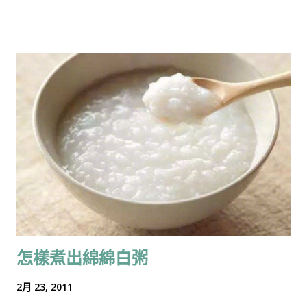
部豐含營養，原來紅菜頭葉的營養價值更高，比對營養成分，紅
葉） 3．咖啡色的手工紙 （用作花盆） 4．紅色手工紙 （用作揮
菜頭葉在鐵質、鉀質 、鎂質及纖維的含量，都高於紅菜頭。而且
春，可以用已用過的利是封） 5．金色手工紙 （用作背景紙，底
葉子可用來生吃，粗粗的食用纖維有助清腸排便。此外，還可用
紙） 6．”福“字貼紙 （或可自己寫上） 7．圓形打孔機 （或可自
來煲水，有排毒功效，值得一試。 ...
己剪） 8．雙面膠貼，有foam的雙面膠貼，膠水 ，剪刀 做法：
1．大人：先剪出背景紙(約14cm X 10cm）和綠葉 2．小朋友：用
圓形打孔機打出6﹣7個圓形大吉 3．大人和小朋友：大約設計大
吉和綠葉擺放的位置 4．大人和小朋友： 為3個大吉貼上有foam
的雙面膠貼，讓其更突出，更有立體感 5．大人和小朋友：在背
景紙上，先用膠水貼上綠葉和其餘大吉 (做綠葉時，可以用手拍輕
接讓上部分揭起，而只用膠水於下半部分，這樣便很有立體感）
6，小朋友：貼上有foam的雙面膠貼的大吉 7．大人：依盆栽大
小，剪出花盆 8．大人：依花盆大小，剪出用作“福”字揮春的正
方形 9．大人或小朋友：可以在紅色揮春上，寫上“福”字或貼上
怎樣煮出綿綿白粥
“福”字的貼紙 ，貼在花盆上 10．小朋友：把已貼上揮春的花盆，
用有foam的雙面膠貼貼在背景紙上。 森森媽媽也有寫BLOG分享
2月 23, 2011
幼兒圖書推介，可以到 Kids Books 的blog 看看 ：） 如想得知