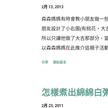
所以在北歐地區沒有甘蔗，就用
2月 13, 2013
以挑外皮光滑結實的，若是皺
森森媽媽有時會教小朋友做一些
放入雪櫃可保存很久。 作為一
朋友設計了小右圖(有桃花，大
民間與草藥治療師的心目中，
所以只讓他做了大吉那部分，
的寶物。 紅菜頭含有豐富的礦
以森森媽媽在此推介這親子活動
與鐵結合成肝臟和紅血球所需的
且完成品也蠻好看：） 材料： 
夠一個人每日所需的 50%，
分享
張貼留言
（用作綠葉） 3．咖啡色的手工
可見其補血功能很強。據研究
春，可以用已用過的利是封） 5
脂肪、協助肝臟細胞再生與解毒
“字貼紙 （或可自己寫上） 7
怎樣煮出綿綿白
於紅菜頭帶鹼性，所以雙手在
有foam的雙面膠貼，膠水 ，剪刀
種情況時不妨先用檸檬汁擦手再
10cm）和綠葉 2．小朋友：
2月 23, 2011