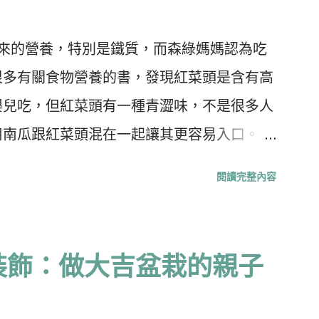
得來的營養，特別是鐵質，而森綠媽媽認為吃
很多有關食物營養的書，發現紅菜頭是含有高
嬰兒吃，但紅菜頭有一種青澀味，不是很多人
用南瓜跟紅菜頭混在一起讓其更容易入口。
視乎其大小) 2. 南瓜 （分量為紅菜頭的兩倍）
閱讀完整內容
粒，隔水蒸約20分鐘，用叉壓成茸或用攪拌機攪
1．豬肉/雞肉/芝士/蛋 2．森森媽媽有時也
菜頭： 紅菜頭英文稱Beetroot，學名為
小裝飾：做大吉盆栽的親子
它的葉脈和葉柄都帶紅色，根部脹大成圓球形，這種蔬菜
天涼季節也可以栽種。由於根部含糖粉很高，