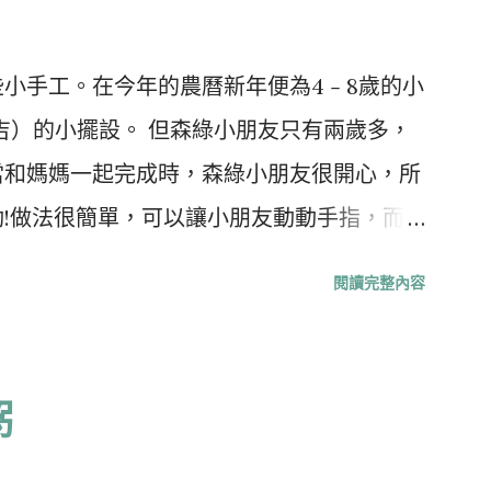
它來造糖。 於街市或超市選購紅菜頭，可
皮則是乾水貨色了。買回家之後洗淨，待乾後
小手工。在今年的農曆新年便為4﹣8歲的小
種護肝的食物，紅菜頭可說是首選。在歐洲
吉）的小擺設。 但森綠小朋友只有兩歲多，
紅菜頭的地位就好比中國的靈芝，是用來進貢
當和媽媽一起完成時，森綠小朋友很開心，所
物質；其錳含量是所有植物中最高的，錳可
!做法很簡單，可以讓小朋友動動手指，而
養分。同時100克紅菜頭所含的葉酸，已足
1．橙色手工紙 （用作大吉） 2．綠色手工紙
而葉酸又是身體製造紅血球不可缺少的物質，
閱讀完整內容
紙 （用作花盆） 4．紅色手工紙 （用作揮
發現，從紅菜頭萃取的結晶物質具有抑制血中
．金色手工紙 （用作背景紙，底紙） 6．”福
的 功能云云。 以紅菜頭入饌須先刨皮，由
．圓形打孔機 （或可自己剪） 8．雙面膠貼，
粥
處理過程中沾上的紅色汁液不易洗去；碰到這
 做法： 1．大人：先剪出背景紙(約14cm X
洗，就容易洗得乾淨。 紅菜頭在歐洲地位
用圓形打孔機打出6﹣7個圓形大吉 3．大人和小