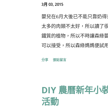
3月 03, 2015
嬰兒在6月大後已不能只靠奶
太多的肉類不太好，所以讀了
鐵質的植物，所以不時讓森綠
可以接受，所以森綠媽媽便試
材料： 1. 紅菜頭 (約1/3個，
分享
張貼留言
做法： 1. 把紅菜頭，南瓜切
成茸。 建議可以加入之材料： 
加一些深綠色蔬菜 營養要點： 紅
DIY 農曆新年
Beta vulgaris L.，
活動
適宜生長在冷涼氣候，在香港