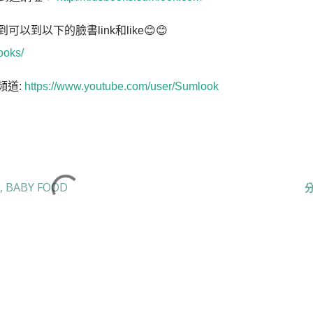
到以下的臉書link和like😊😊
ooks/
頻道:
https://www.youtube.com/user/Sumlook
BABY FOOD