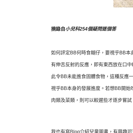
摘錄自
小兒科254個疑問逐個答
如何評定BB何時食糊仔，要視乎BB
有伸舌反射的反應，即有東西放在口中
此令BB未能進食固體食物，這種反應
視乎BB本身的發展進度。若想BB開
肉類及菜類，則可以較遲些才逐步嘗試
我也有寫Blog介紹兒童圖書，有興趣