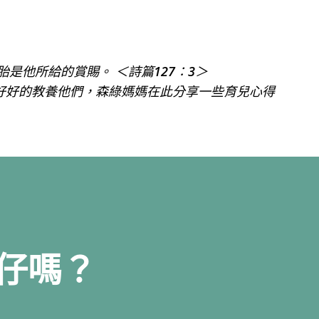
跳到主要內容
是他所給的賞賜。 ＜詩篇127：3＞
好好的教養他們，森綠媽媽在此分享一些育兒心得
仔嗎？