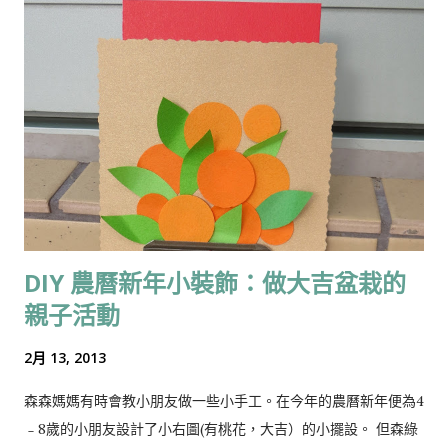
文稱Beetroot，學名為Beta vulgaris L.，它的葉脈和葉柄都帶
紅色，根部脹大成圓球形，這種蔬菜適宜生長在冷涼氣候，在香
港天涼季節也可以栽種。由於根部含糖粉很高，所以在北歐地區
沒有甘蔗，就用它來造糖。 於街市或超市選購紅菜頭，可以挑外
皮光滑結實的，若是皺皮則是乾水貨色了。買回家之後洗淨，待
乾後放入雪櫃可保存很久。 作為一種護肝的食物，紅菜頭可說是
首選。在歐洲民間與草藥治療師的心目中，紅菜頭的地位就好比
中國的靈芝，是用來進貢的寶物。 紅菜頭含有豐富的礦物質；其
錳含量是所有植物中最高的，錳可與鐵結合成肝臟和紅血球所需
的養分。同時100克紅菜頭所含的葉酸，已足夠一個人每日所需
DIY 農曆新年小裝飾：做大吉盆栽的
的 50%，而葉酸又是身體製造紅血球不可缺少的物質，可見其補
親子活動
血功能很強。據研究發現，從紅菜頭萃取的結晶物質具有抑制血
中脂肪、協助肝臟細胞再生與解毒的 功能云云。 以紅菜頭入饌須
2月 13, 2013
先刨皮，由於紅菜頭帶鹼性，所以雙手在處理過程中沾上的紅色
汁液不易洗去；碰到這種情況時不妨先用檸檬汁擦手再洗，就容
森森媽媽有時會教小朋友做一些小手工。在今年的農曆新年便為4
易洗得乾淨。 紅菜頭在歐洲地位媲美中國的靈芝，紅菜頭鐵質豐
﹣8歲的小朋友設計了小右圖(有桃花，大吉）的小擺設。 但森綠