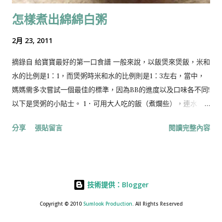
方形 9．大人或小朋友：可以在紅色揮春上，寫上“福”字或貼上
怎樣煮出綿綿白粥
“福”字的貼紙 ，貼在花盆上 10．小朋友：把已貼上揮春的花盆，
用有foam的雙面膠貼貼在背景紙上。 森森媽媽也有寫BLOG分享
2月 23, 2011
幼兒圖書推介，可以到 Kids Books 的blog 看看 ：） 如想得知
森綠媽媽最新的童書推介，請到可以到以下的臉書link和like😊😊
摘錄自 給寶寶最好的第一口食譜 一般來說，以飯煲來煲飯，米和
https://m.facebook.com/SumlookKidsBooks/
水的比例是1：1，而煲粥時米和水的比例則是1：3左右，當中，
媽媽需多次嘗試一個最佳的標準，因為BB的進度以及口味各不同!
以下是煲粥的小貼士。 1．可用大人吃的飯（煮爛些），連水
（半碗至一碗左右）加入攪拌機先打爛，再放入煲內，加入其他
分享
張貼留言
閱讀完整內容
材料煲成粥，這是比較省時的方法。 2．煲粥前，先將米用熱水
浸1小時以上，然後才煲粥，米會容易煲開。當然，在煲粥前1晚
開始浸白米會更加好。另外，媽媽可以將白米用熱水放入真空杯
浸1晚，第2日用來煲粥，粥仔會好綿。 3．用電子燉粥，真空壺
技術提供：Blogger
煲粥，對於在職媽媽來說最方便，起碼不用時常睇火，又不會黏
底。 4．想粥綿些，用珍珠米是一個不錯的選擇。另外，當BB大
Copyright © 2010
Sumlook Production
. All Rights Reserved
些(約9個月大），食得不錯時，可加入1至2湯匙麥皮，會令粥香