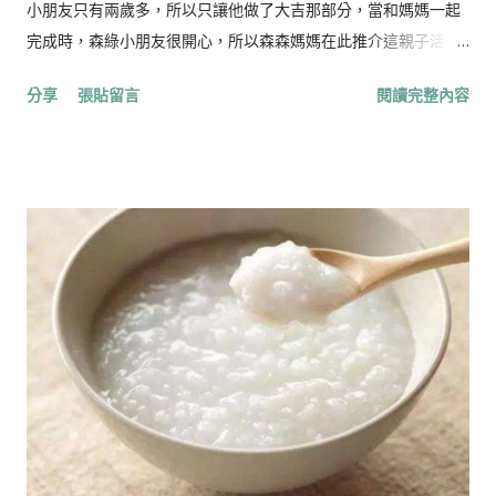
富有助補血，且葉酸含量高有益幼兒（或孕婦胎兒）脊椎發育，
小朋友只有兩歲多，所以只讓他做了大吉那部分，當和媽媽一起
不過它受歡迎的原因不止這些。 紅菜頭纖維極高，能幫助消化，
完成時，森綠小朋友很開心，所以森森媽媽在此推介這親子活動!
促進腸胃蠕動。其含豐富鉀、磷、鐵、維他命B12，是婦女和素食
做法很簡單，可以讓小朋友動動手指，而且完成品也蠻好看：）
分享
張貼留言
閱讀完整內容
者補血的最佳天然食品，長期食用還有助降血壓。 紅菜頭除了根
材料： 1．橙色手工紙 （用作大吉） 2．綠色手工紙 （用作綠
部豐含營養，原來紅菜頭葉的營養價值更高，比對營養成分，紅
葉） 3．咖啡色的手工紙 （用作花盆） 4．紅色手工紙 （用作揮
菜頭葉在鐵質、鉀質 、鎂質及纖維的含量，都高於紅菜頭。而且
春，可以用已用過的利是封） 5．金色手工紙 （用作背景紙，底
葉子可用來生吃，粗粗的食用纖維有助清腸排便。此外，還可用
紙） 6．”福“字貼紙 （或可自己寫上） 7．圓形打孔機 （或可自
來煲水，有排毒功效，值得一試。 ...
己剪） 8．雙面膠貼，有foam的雙面膠貼，膠水 ，剪刀 做法：
1．大人：先剪出背景紙(約14cm X 10cm）和綠葉 2．小朋友：用
圓形打孔機打出6﹣7個圓形大吉 3．大人和小朋友：大約設計大
吉和綠葉擺放的位置 4．大人和小朋友： 為3個大吉貼上有foam
的雙面膠貼，讓其更突出，更有立體感 5．大人和小朋友：在背
景紙上，先用膠水貼上綠葉和其餘大吉 (做綠葉時，可以用手拍輕
接讓上部分揭起，而只用膠水於下半部分，這樣便很有立體感）
6，小朋友：貼上有foam的雙面膠貼的大吉 7．大人：依盆栽大
小，剪出花盆 8．大人：依花盆大小，剪出用作“福”字揮春的正