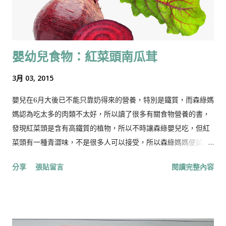
嬰幼兒食物：紅菜頭南瓜茸
3月 03, 2015
嬰兒在6月大後已不能只靠奶得來的營養，特別是鐵質，而森綠媽
媽認為吃太多的肉類不太好，所以讀了很多有關食物營養的書，
發現紅菜頭是含有高鐵質的植物，所以不時讓森綠嬰兒吃，但紅
菜頭有一種青澀味，不是很多人可以接受，所以森綠媽媽便試用
南瓜跟紅菜頭混在一起讓其更容易入口。 材料： 1. 紅菜頭 (約
分享
張貼留言
閱讀完整內容
1/3個，視乎其大小) 2. 南瓜 （分量為紅菜頭的兩倍） 做法： 1.
把紅菜頭，南瓜切粒，隔水蒸約20分鐘，用叉壓成茸或用攪拌機
攪成茸。 建議可以加入之材料： 1．豬肉/雞肉/芝士/蛋 2．森
森媽媽有時也加一些深綠色蔬菜 營養要點： 紅菜頭： 紅菜頭英