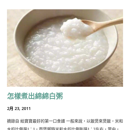
葉子可用來生吃，粗粗的食用纖維有助清腸排便。此外，還可用
紙） 6．”福“字貼紙 （或可自己寫上） 7．圓形打孔機 （或可自
來煲水，有排毒功效，值得一試。 ...
己剪） 8．雙面膠貼，有foam的雙面膠貼，膠水 ，剪刀 做法：
1．大人：先剪出背景紙(約14cm X 10cm）和綠葉 2．小朋友：用
圓形打孔機打出6﹣7個圓形大吉 3．大人和小朋友：大約設計大
吉和綠葉擺放的位置 4．大人和小朋友： 為3個大吉貼上有foam
的雙面膠貼，讓其更突出，更有立體感 5．大人和小朋友：在背
景紙上，先用膠水貼上綠葉和其餘大吉 (做綠葉時，可以用手拍輕
接讓上部分揭起，而只用膠水於下半部分，這樣便很有立體感）
6，小朋友：貼上有foam的雙面膠貼的大吉 7．大人：依盆栽大
小，剪出花盆 8．大人：依花盆大小，剪出用作“福”字揮春的正
方形 9．大人或小朋友：可以在紅色揮春上，寫上“福”字或貼上
怎樣煮出綿綿白粥
“福”字的貼紙 ，貼在花盆上 10．小朋友：把已貼上揮春的花盆，
用有foam的雙面膠貼貼在背景紙上。 森森媽媽也有寫BLOG分享
2月 23, 2011
幼兒圖書推介，可以到 Kids Books 的blog 看看 ：） 如想得知
森綠媽媽最新的童書推介，請到可以到以下的臉書link和like😊😊
摘錄自 給寶寶最好的第一口食譜 一般來說，以飯煲來煲飯，米和
https://m.facebook.com/SumlookKidsBooks/
水的比例是1：1，而煲粥時米和水的比例則是1：3左右，當中，