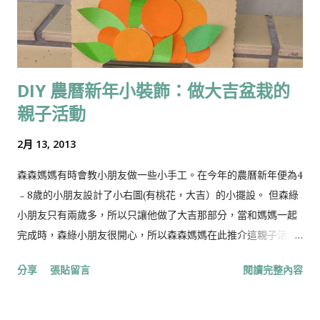
首選。在歐洲民間與草藥治療師的心目中，紅菜頭的地位就好比
中國的靈芝，是用來進貢的寶物。 紅菜頭含有豐富的礦物質；其
錳含量是所有植物中最高的，錳可與鐵結合成肝臟和紅血球所需
的養分。同時100克紅菜頭所含的葉酸，已足夠一個人每日所需
DIY 農曆新年小裝飾：做大吉盆栽的
的 50%，而葉酸又是身體製造紅血球不可缺少的物質，可見其補
親子活動
血功能很強。據研究發現，從紅菜頭萃取的結晶物質具有抑制血
中脂肪、協助肝臟細胞再生與解毒的 功能云云。 以紅菜頭入饌須
2月 13, 2013
先刨皮，由於紅菜頭帶鹼性，所以雙手在處理過程中沾上的紅色
汁液不易洗去；碰到這種情況時不妨先用檸檬汁擦手再洗，就容
森森媽媽有時會教小朋友做一些小手工。在今年的農曆新年便為4
易洗得乾淨。 紅菜頭在歐洲地位媲美中國的靈芝，紅菜頭鐵質豐
﹣8歲的小朋友設計了小右圖(有桃花，大吉）的小擺設。 但森綠
富有助補血，且葉酸含量高有益幼兒（或孕婦胎兒）脊椎發育，
小朋友只有兩歲多，所以只讓他做了大吉那部分，當和媽媽一起
不過它受歡迎的原因不止這些。 紅菜頭纖維極高，能幫助消化，
完成時，森綠小朋友很開心，所以森森媽媽在此推介這親子活動!
促進腸胃蠕動。其含豐富鉀、磷、鐵、維他命B12，是婦女和素食
做法很簡單，可以讓小朋友動動手指，而且完成品也蠻好看：）
分享
張貼留言
閱讀完整內容
者補血的最佳天然食品，長期食用還有助降血壓。 紅菜頭除了根
材料： 1．橙色手工紙 （用作大吉） 2．綠色手工紙 （用作綠
部豐含營養，原來紅菜頭葉的營養價值更高，比對營養成分，紅
葉） 3．咖啡色的手工紙 （用作花盆） 4．紅色手工紙 （用作揮
菜頭葉在鐵質、鉀質 、鎂質及纖維的含量，都高於紅菜頭。而且
春，可以用已用過的利是封） 5．金色手工紙 （用作背景紙，底