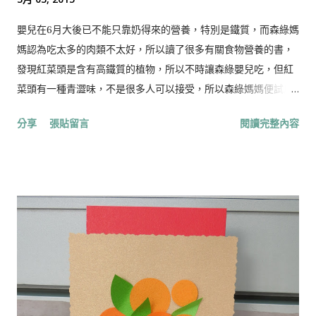
嬰兒在6月大後已不能只靠奶得來的營養，特別是鐵質，而森綠媽
媽認為吃太多的肉類不太好，所以讀了很多有關食物營養的書，
發現紅菜頭是含有高鐵質的植物，所以不時讓森綠嬰兒吃，但紅
菜頭有一種青澀味，不是很多人可以接受，所以森綠媽媽便試用
南瓜跟紅菜頭混在一起讓其更容易入口。 材料： 1. 紅菜頭 (約
分享
張貼留言
閱讀完整內容
1/3個，視乎其大小) 2. 南瓜 （分量為紅菜頭的兩倍） 做法： 1.
把紅菜頭，南瓜切粒，隔水蒸約20分鐘，用叉壓成茸或用攪拌機
攪成茸。 建議可以加入之材料： 1．豬肉/雞肉/芝士/蛋 2．森
森媽媽有時也加一些深綠色蔬菜 營養要點： 紅菜頭： 紅菜頭英
文稱Beetroot，學名為Beta vulgaris L.，它的葉脈和葉柄都帶
紅色，根部脹大成圓球形，這種蔬菜適宜生長在冷涼氣候，在香
港天涼季節也可以栽種。由於根部含糖粉很高，所以在北歐地區
沒有甘蔗，就用它來造糖。 於街市或超市選購紅菜頭，可以挑外
皮光滑結實的，若是皺皮則是乾水貨色了。買回家之後洗淨，待
乾後放入雪櫃可保存很久。 作為一種護肝的食物，紅菜頭可說是